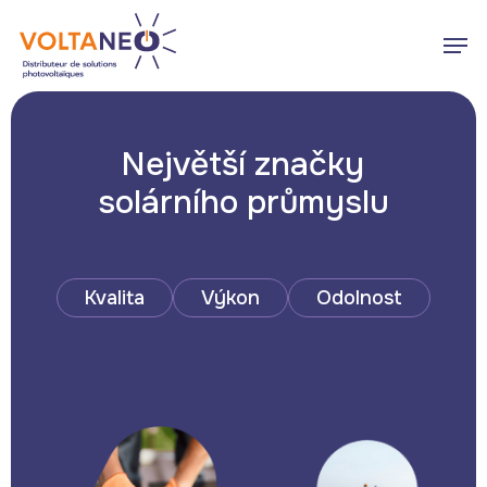
Skip
Men
to
main
Close
content
Menu
Největší značky
solárního průmyslu
Kvalita
Výkon
Odolnost