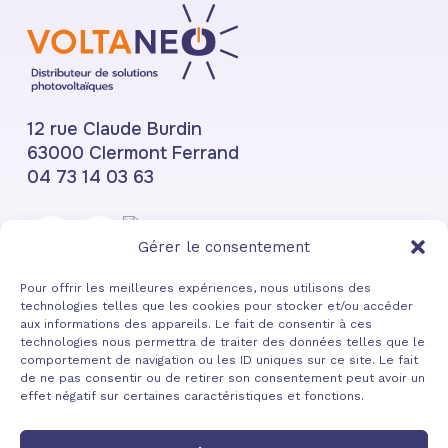
12 rue Claude Burdin
63000 Clermont Ferrand
04 73 14 03 63
Gérer le consentement
Pour offrir les meilleures expériences, nous utilisons des
technologies telles que les cookies pour stocker et/ou accéder
Přihlaste se k odběru newsletteru Voltaneo
aux informations des appareils. Le fait de consentir à ces
technologies nous permettra de traiter des données telles que le
comportement de navigation ou les ID uniques sur ce site. Le fait
de ne pas consentir ou de retirer son consentement peut avoir un
effet négatif sur certaines caractéristiques et fonctions.