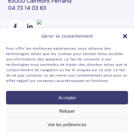
63000 Clermont Ferrand
04 73 14 03 63
Gérer le consentement
Iscriviti alla Newsletter di Voltaneo
Pour offrir les meilleures expériences, nous utilisons des
technologies telles que les cookies pour stocker et/ou accéder
aux informations des appareils. Le fait de consentir à ces
technologies nous permettra de traiter des données telles que le
comportement de navigation ou les ID uniques sur ce site. Le fait
de ne pas consentir ou de retirer son consentement peut avoir un
effet négatif sur certaines caractéristiques et fonctions.
Accepter
Refuser
Voir les préférences
Mentions légales
|
Confidentialité
|
Cookies
- Fait avec