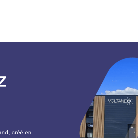
z
and, créé en