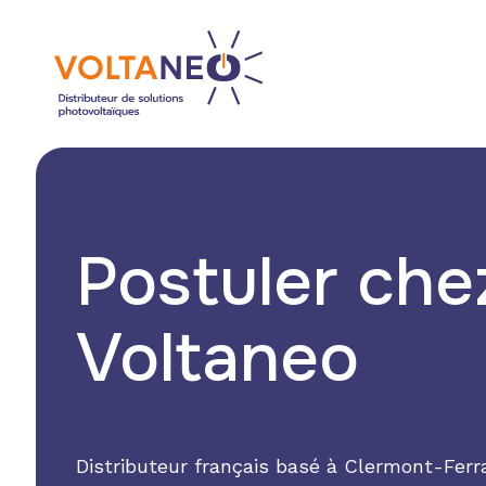
Skip
to
main
content
Postuler che
Voltaneo
Distributeur français basé à Clermont-Ferr